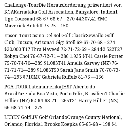
Challenge-TourDie Herausforderung präsentiert von
KGAKarnataka Golf Association, Bangalore, Indien1
Ugo Coussaud 68-67-68-67—270 44.307,41 €MC
Maverick Antcliff 75-75—150
Epson-TourCasino Del Sol Golf ClassicSewailo Golf
Club, Tucson, Arizona1 Gigi Stoll 69-67-70-68 – 274
$30.000 T17 Hira Naveed 72-71-72-69 – 284 $2.522T27
Robyn Choi 76-67-72-71 – 286 1.935 $T41 Cassie Porter
75-70-74-70—289 $1.083T41 Amelia Garvey (NZ) 76-
71-71-71—289 $1.083T59 Sarah Jane Smith 76-70-73-
74—293 $710MC Gabriela Ruffels 81-75 —156
PGA TOUR LateinamerikaJHSF Aberto do
BrasilFazenda Boa Vista, Porto Feliz, Brasilien1 Charlie
Hillier (NZ) 62-64-68-71 – 265T31 Harry Hillier (NZ)
66-68-71-74 – 279
LEBEN GolfLIV Golf OrlandoOrange County National,
Orlando, Florida1 Brooks Koepka 65-65-68 – 198 $4