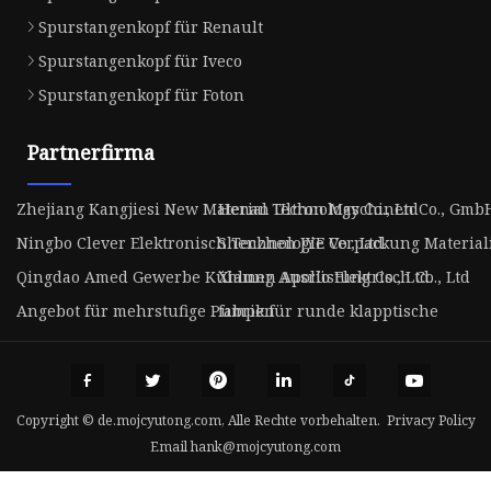
Spurstangenkopf für Renault
Spurstangenkopf für Iveco
Spurstangenkopf für Foton
Partnerfirma
Zhejiang Kangjiesi New Material Technology Co., Ltd
Henan Ultron Maschinen Co., Gmb
Ningbo Clever Elektronisch Technologie Co., Ltd.
Shenzhen JYE Verpackung Materialie
Qingdao Amed Gewerbe Kühlung Ausrüstung Co., Ltd.
Xiamen Apollo Elektrisch Co., Ltd
Angebot für mehrstufige Pumpen
fabrik für runde klapptische
Copyright © de.mojcyutong.com, Alle Rechte vorbehalten.
Privacy Policy
Email
hank@mojcyutong.com