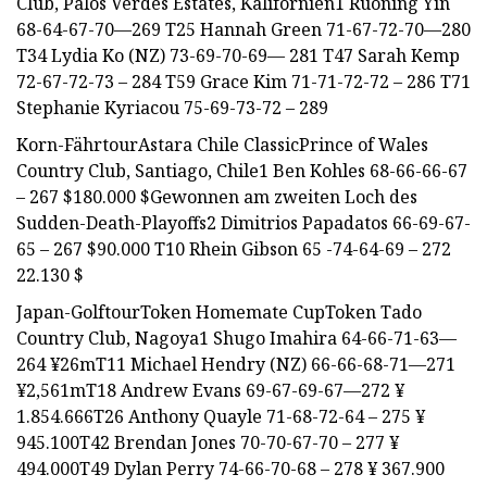
Club, Palos Verdes Estates, Kalifornien1 Ruoning Yin
68-64-67-70—269 T25 Hannah Green 71-67-72-70—280
T34 Lydia Ko (NZ) 73-69-70-69— 281 T47 Sarah Kemp
72-67-72-73 – 284 T59 Grace Kim 71-71-72-72 – 286 T71
Stephanie Kyriacou 75-69-73-72 – 289
Korn-FährtourAstara Chile ClassicPrince of Wales
Country Club, Santiago, Chile1 Ben Kohles 68-66-66-67
– 267 $180.000 $Gewonnen am zweiten Loch des
Sudden-Death-Playoffs2 Dimitrios Papadatos 66-69-67-
65 – 267 $90.000 T10 Rhein Gibson 65 -74-64-69 – 272
22.130 $
Japan-GolftourToken Homemate CupToken Tado
Country Club, Nagoya1 Shugo Imahira 64-66-71-63—
264 ¥26mT11 Michael Hendry (NZ) 66-66-68-71—271
¥2,561mT18 Andrew Evans 69-67-69-67—272 ¥
1.854.666T26 Anthony Quayle 71-68-72-64 – 275 ¥
945.100T42 Brendan Jones 70-70-67-70 – 277 ¥
494.000T49 Dylan Perry 74-66-70-68 – 278 ¥ 367.900