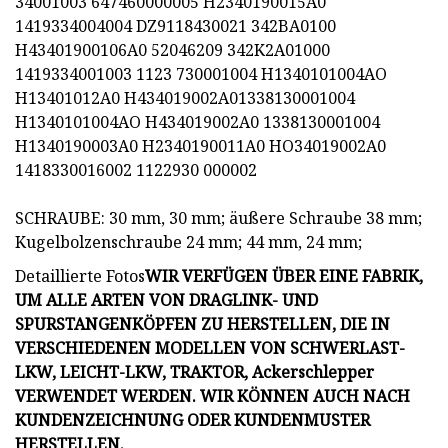
34001003 647460000005 H2340190015A0
1419334004004 DZ9118430021 342BA0100
H43401900106A0 52046209 342K2A01000
1419334001003 1123 730001004 H1340101004AO
H13401012A0 H434019002A01338130001004
H1340101004AO H434019002A0 1338130001004
H1340190003A0 H2340190011A0 HO34019002A0
1418330016002 1122930 000002
SCHRAUBE: 30 mm, 30 mm; äußere Schraube 38 mm;
Kugelbolzenschraube 24 mm; 44 mm, 24 mm;
Detaillierte Fotos
WIR VERFÜGEN ÜBER EINE FABRIK,
UM ALLE ARTEN VON DRAGLINK- UND
SPURSTANGENKÖPFEN ZU HERSTELLEN, DIE IN
VERSCHIEDENEN MODELLEN VON SCHWERLAST-
LKW, LEICHT-LKW, TRAKTOR, Ackerschlepper
VERWENDET WERDEN. WIR KÖNNEN AUCH NACH
KUNDENZEICHNUNG ODER KUNDENMUSTER
HERSTELLEN.