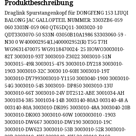
Produktbeschreibung
Draglink Spurstangenkopf für DONGFENG 153 LIUQI
BALONG JAC GALLOPTEIL NUMMER: 3303ZB6-059
060 3303N-059 060 QT65DQ11-3003020-10
QDT3303070-50 S33N-03050B10A1986 S3303060-59 -
N30 0 W400002954(L)400002952(R) T5G T7H
WG9631470075 WG9118470024- 25 HOWO3003010-
82T 3003010-93T 3003010-Z3022 3003010-51N
3003015-49R 3003015-47S 3003010-DY218 3003010-
1903 3003010-32C 30030 10-60H 3003010-19T
3003010-DY7993003010-Y1150 3003040-1900 3003010-
54G 3003010-54S 3003010- DP850 3003010-13U
3003010-66T 3003010-24V DT2512-ABE 3001034-AH
3001034-385 3001034-14B 3003140-80A3 003140-48 A
003140-80A 3003010-DK095 3003010-48A 3003040-20B
3003010-DK003 3003010-60W 1003003010 -1903
3003010-DW667 3003010-DW190 3003010-19C
3003010-DW623 3003010-53B 3003010-52R 3003010-