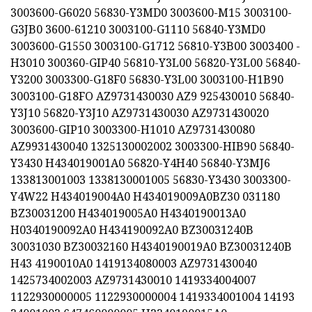
3003600-G6020 56830-Y3MD0 3003600-M15 3003100-
G3JB0 3600-61210 3003100-G1110 56840-Y3MD0
3003600-G1550 3003100-G1712 56810-Y3B00 3003400 -
H3010 300360-GIP40 56810-Y3L00 56820-Y3L00 56840-
Y3200 3003300-G18F0 56830-Y3L00 3003100-H1B90
3003100-G18FO AZ9731430030 AZ9 925430010 56840-
Y3J10 56820-Y3J10 AZ9731430030 AZ9731430020
3003600-GIP10 3003300-H1010 AZ9731430080
AZ9931430040 1325130002002 3003300-HIB90 56840-
Y3430 H434019001A0 56820-Y4H40 56840-Y3MJ6
133813001003 1338130001005 56830-Y3430 3003300-
Y4W22 H434019004A0 H434019009A0BZ30 031180
BZ30031200 H434019005A0 H4340190013A0
H0340190092A0 H434190092A0 BZ30031240B
30031030 BZ30032160 H4340190019A0 BZ30031240B
H43 4190010A0 1419134080003 AZ9731430040
1425734002003 AZ9731430010 1419334004007
1122930000005 1122930000004 1419334001004 14193