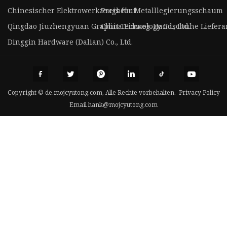
Chinesischer Elektrowerkzeugberuf
Preis für Metalllegierungsschaum
Qingdao Jiuzhengyuan Graphit Technology Co., Ltd.
China Einweg-Handschuhe Lieferant
Dinggin Hardware (Dalian) Co., Ltd.
Copyright © de.mojcyutong.com, Alle Rechte vorbehalten.
Privacy Policy
Email
hank@mojcyutong.com