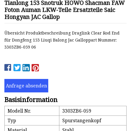
Tianlong 153 Snotruk HOWO Shacman FAW
Foton Auman LKW-Teile Ersatzteile Saic
Hongyan JAC Gallop
Übersicht Produktbeschreibung Draglink Clear Rod End
für Dongfeng 153 Liuqi Balong Jac Galloppart Nummer:
3303ZB6-059 06
Anfrage absenden
Basisinformation
Modell Nr.
3303ZB6-059
Typ
Spurstangenkopf
Material
Stahl