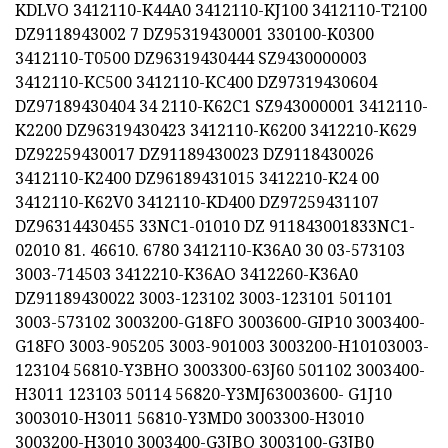
KDLVO 3412110-K44A0 3412110-KJ100 3412110-T2100
DZ9118943002 7 DZ95319430001 330100-K0300
3412110-T0500 DZ96319430444 SZ9430000003
3412110-KC500 3412110-KC400 DZ97319430604
DZ97189430404 34 2110-K62C1 SZ943000001 3412110-
K2200 DZ96319430423 3412110-K6200 3412210-K629
DZ92259430017 DZ91189430023 DZ9118430026
3412110-K2400 DZ96189431015 3412210-K24 00
3412110-K62V0 3412110-KD400 DZ97259431107
DZ96314430455 33NC1-01010 DZ 911843001833NC1-
02010 81. 46610. 6780 3412110-K36A0 30 03-573103
3003-714503 3412210-K36AO 3412260-K36A0
DZ91189430022 3003-123102 3003-123101 501101
3003-573102 3003200-G18FO 3003600-GIP10 3003400-
G18FO 3003-905205 ​​3003-901003 3003200-H10103003-
123104 56810-Y3BHO 3003300-63J60 501102 3003400-
H3011 123103 50114 56820-Y3MJ63003600- G1J10
3003010-H3011 56810-Y3MD0 3003300-H3010
3003200-H3010 3003400-G3JBO 3003100-G3JB0